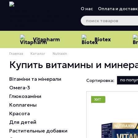
Перейти к основному контенту
О нас
Оплата и доставк
Vitapharm
Biotex
Главная
Каталог
Nutraxin
Купить витамины и минера
Вітаміни та мінерали
по попу
Сортировка:
Омега-3
Глюкозаміни
ХИТ
Коллагены
Красота
Для детей
Растительные добавки