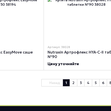
Артикул: 38028
кс EasyMove саше
Nutraxin Артрофлекс HYA-C-II та
№90
Цену уточняйте
Назад
1
2
3
4
5
6