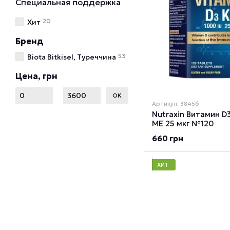
Специальная поддержка
20
Хит
Бренд
53
Biota Bitkisel, Туреччина
Цена, грн
От Цена, грн
До Цена, грн
OK
Артикул: 38456
Nutraxin Витамин D
МЕ 25 мкг №120
660 грн
ХИТ