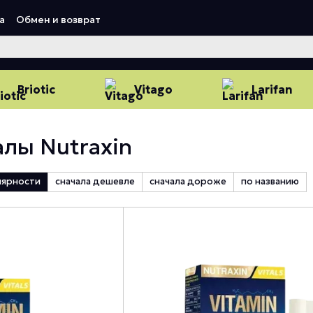
а
Обмен и возврат
Briotic
Vitago
Larifan
лы Nutraxin
лярности
сначала дешевле
сначала дороже
по названию