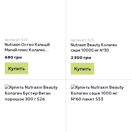
Артикул: 522
Артикул: 523
Nutraxin Остео Кальцій
Nutraxin Beauty Колаген
Магній плюс Колаген
саше 10000 мг №30
таблетки №90
680 грн
2 500 грн
Купить
Купить