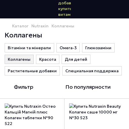
Каталог
Nutraxin
Коллагены
Коллагены
Вітаміни та мінерали
Омега-3
Глюкозаміни
Коллагены
Красота
Для детей
Растительные добавки
Специальная поддержка
Фильтр
По популярности