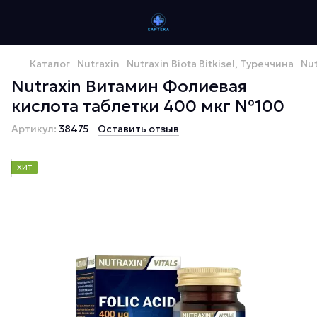
Каталог
Nutraxin
Nutraxin Biota Bitkisel, Туреччина
Nu
Nutraxin Витамин Фолиевая
кислота таблетки 400 мкг №100
Артикул:
38475
Оставить отзыв
ХИТ