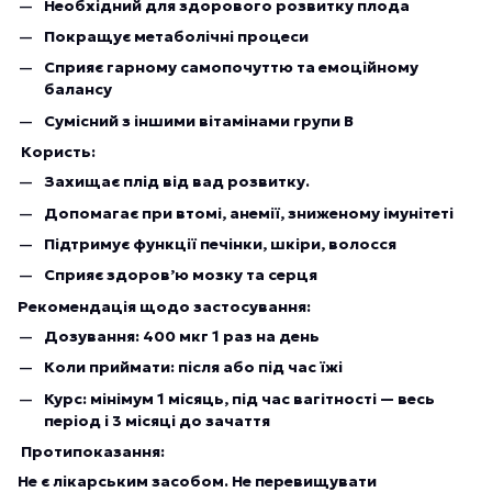
Необхідний для здорового розвитку плода
Покращує метаболічні процеси
Сприяє гарному самопочуттю та емоційному
балансу
Сумісний з іншими вітамінами групи B
Користь:
Захищає плід від вад розвитку.
Допомагає при втомі, анемії, зниженому імунітеті
Підтримує функції печінки, шкіри, волосся
Сприяє здоров’ю мозку та серця
Рекомендація щодо застосування:
Дозування: 400 мкг 1 раз на день
Коли приймати: після або під час їжі
Курс: мінімум 1 місяць, під час вагітності — весь
період і 3 місяці до зачаття
Протипоказання:
Не є лікарським засобом. Не перевищувати