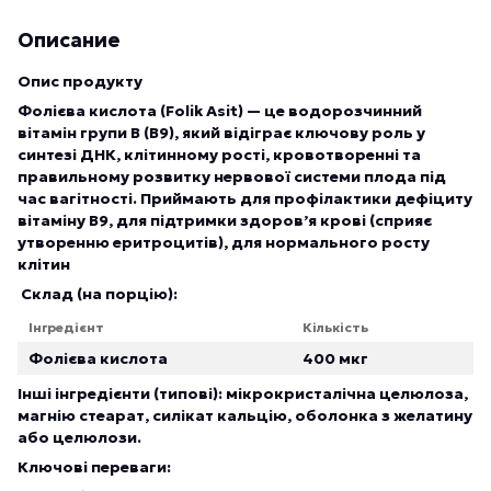
Описание
Опис продукту
Фолієва кислота (Folik Asit) — це водорозчинний
вітамін групи B (B9), який відіграє ключову роль у
синтезі ДНК, клітинному рості, кровотворенні та
правильному розвитку нервової системи плода під
час вагітності. Приймають для профілактики дефіциту
вітаміну B9, для підтримки здоров’я крові (сприяє
утворенню еритроцитів), для нормального росту
клітин
Склад (на порцію):
Інгредієнт
Кількість
Фолієва кислота
400 мкг
Інші інгредієнти (типові): мікрокристалічна целюлоза,
магнію стеарат, силікат кальцію, оболонка з желатину
або целюлози.
Ключові переваги: