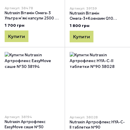
Артикул: 38478
Артикул: 39139
Nutraxin Вітамін Омега-3
Nutraxin Вітамін
Ультра м’які капсули 2500 мг
Омега-3+Коензим Q10
№30
капсули №60
1 700 грн
1 800 грн
Купити
Купити
Артикул: 38194
Артикул: 38028
Nutraxin Артрофлекс
Nutraxin Артрофлекс HYA-C-
EasyMove саше №30
II таблетки №90