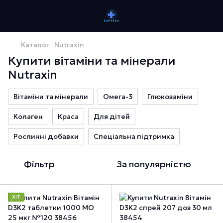
Каталог
Nutraxin
Купити вітаміни та мінерали
Nutraxin
Вітаміни та мінерали
Омега-3
Глюкозаміни
Колаген
Краса
Для дітей
Рослинні добавки
Спеціальна підтримка
Фільтр
За популярністю
ХІТ