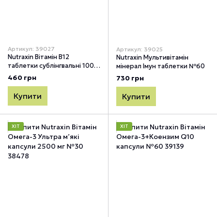
Артикул: 39027
Артикул: 39025
Nutraxin Вітамін B12
Nutraxin Мультивітамін
таблетки сублінгвальні 1000
мінерал Імун таблетки №60
мкг №60
460 грн
730 грн
Купити
Купити
ХІТ
ХІТ