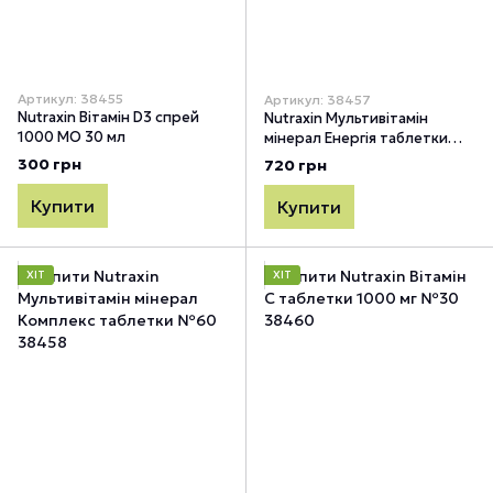
Артикул: 38455
Артикул: 38457
Nutraxin Вітамін D3 спрей
Nutraxin Мультивітамін
1000 МО 30 мл
мінерал Енергія таблетки
№60
300 грн
720 грн
Купити
Купити
ХІТ
ХІТ