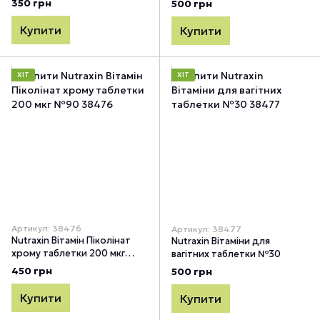
350 грн
500 грн
Купити
Купити
ХІТ
ХІТ
Артикул: 38476
Артикул: 38477
Nutraxin Вітамін Піколінат
Nutraxin Вітаміни для
хрому таблетки 200 мкг
вагітних таблетки №30
№90
450 грн
500 грн
Купити
Купити