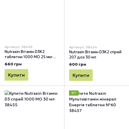
Артикул: 38456
Артикул: 38454
Nutraxin Вітамін D3K2
Nutraxin Вітамін D3K2 спрей
таблетки 1000 МО 25 мкг
207 доз 30 мл
№120
660 грн
600 грн
Купити
Купити
ХІТ