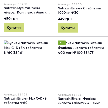
Артикул: 38458
Артикул: 38460
Nutraxin Мультивітамін
Nutraxin Вітамін С таблетки
мінерал Комплекс таблетки
1000 мг №30
№60
450 грн
220 грн
Купити
Купити
ХІТ
Артикул: 38461
Артикул: 38475
Nutraxin Вітамін Max C+D+Zn
Nutraxin Вітамін Фолієва
таблетки №60
кислота таблетки 400 мкг
№100