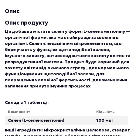
Опис
Опис продукту
Ця добавка містить селен у формі L-селенометіоніну —
органічної форми, яка має найкраще засвоєння в
організмі. Селен є незамінним мікроелементом, що
бере участь у функціях щитоподібної залози,
імунного захисту, антиоксидантного захисту клітин та
репродуктивної системи. Продукт буде корисний для
захисту клітин від окисного стресу , для нормального
функціонування щитоподібної залози, для
покращення чоловічої фертильності, для зменшення
запалення при аутоімунних процесах
Склад в 1 таблетці:
Компонент
Кількість
Селен (L-селенометіонін)
100 мкг
Інші інгредієнти: мікрокристалічна целюлоза, стеарат
магнію, діоксид кремнію, оболонка з гіпромелози