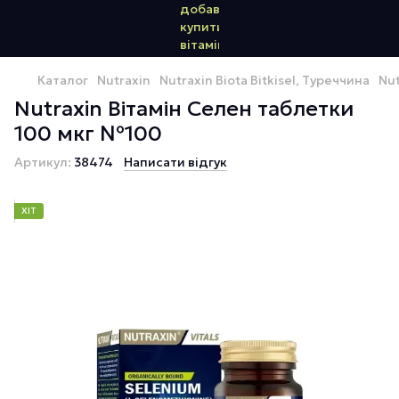
Каталог
Nutraxin
Nutraxin Biota Bitkisel, Туреччина
Nut
Nutraxin Вітамін Селен таблетки
100 мкг №100
Артикул:
38474
Написати відгук
ХІТ