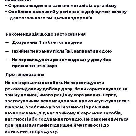
• Сприяє виведенню важких металів із організму
• Особливо важливий у регіонах із дефіцитом селену
— для загального зміцнення здоров’я
Рекомендація щодо застосування
Дозування: 1 таблетка на день
Приймати зранку після їжі, запивати водою
Не перевищувати рекомендовану дозу без
призначення лікаря
Протипоказання
Не є лікарським засобом. Не перевищувати
рекомендовану добову дозу. Не використовувати як
заміну повноцінного раціону харчування. Перед
застосуванням рекомендовано проконсультуватися з
лікарем, особливо у разі наявності хронічних
захворювань, під час прийому лікарських засобів,
вагітності або годування груддю. Не рекомендується
при індивідуальній підвищеній чутливості до
компонентів продукту.