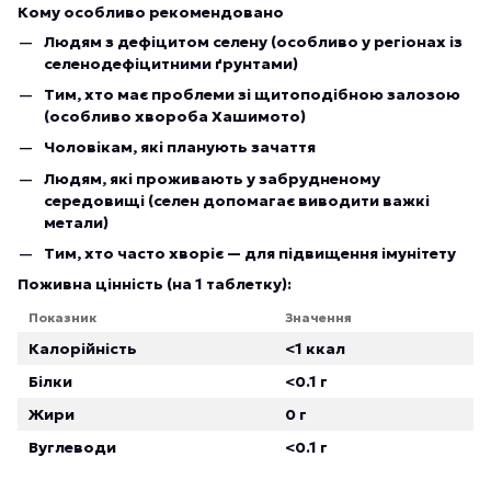
Кому особливо рекомендовано
Людям з дефіцитом селену (особливо у регіонах із
селенодефіцитними ґрунтами)
Тим, хто має проблеми зі щитоподібною залозою
(особливо хвороба Хашимото)
Чоловікам, які планують зачаття
Людям, які проживають у забрудненому
середовищі (селен допомагає виводити важкі
метали)
Тим, хто часто хворіє — для підвищення імунітету
Поживна цінність (на 1 таблетку):
Показник
Значення
Калорійність
<1 ккал
Білки
<0.1 г
Жири
0 г
Вуглеводи
<0.1 г