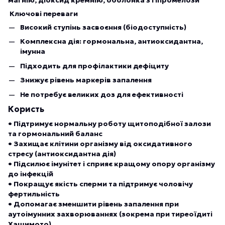
Ключові переваги
Високий ступінь засвоєння (біодоступність)
Комплексна дія: гормональна, антиоксидантна,
імунна
Підходить для профілактики дефіциту
Знижує рівень маркерів запалення
Не потребує великих доз для ефективності
Користь
• Підтримує нормальну роботу щитоподібної залози
та гормональний баланс
• Захищає клітини організму від оксидативного
стресу (антиоксидантна дія)
• Підсилює імунітет і сприяє кращому опору організму
до інфекцій
• Покращує якість сперми та підтримує чоловічу
фертильність
• Допомагає зменшити рівень запалення при
аутоімунних захворюваннях (зокрема при тиреоїдиті
Хашимото)