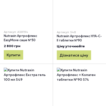
Артикул: А38194
Артикул: 548
Nutraxin Артрофлекс
Nutraxin Артрофлекс HYA-C-
EasyMove саше №30
II таблетки №90
2 800 грн
Ціну уточнюйте
Купити
Дізнатися ціну