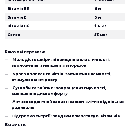
Вітамін B5
6 мг
Вітамін E
6 мг
Вітамін B6
1,4 мг
Селен
55 мкг
Ключові переваги:
Молодість шкіри: підвищення еластичності,
зволоження, зменшення зморшок
Краса волосся та нігтів: зменшення ламкості,
стимулювання росту
Суглоби та зв’язки: покращення гнучкості,
зменшення дискомфорту
Антиоксидантний захист: захист клітин від вільних
радикалів
Підтримка енергії: завдяки комплексу B-вітамінів
Користь