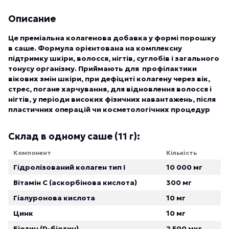
Описание
Це преміальна колагенова добавка у формі порошку
в саше. Формула орієнтована на комплексну
підтримку шкіри, волосся, нігтів, суглобів і загального
тонусу організму. Приймають для профілактики
вікових змін шкіри, при дефіциті колагену через вік,
стрес, погане харчування, для відновлення волосся і
нігтів, у періоди високих фізичних навантажень, після
пластичних операцій чи косметологічних процедур
Склад в одному саше (11 г):
Компонент
Кількість
Гідролізований колаген тип I
10 000 мг
Вітамін C (аскорбінова кислота)
300 мг
Гіалуронова кислота
10 мг
Цинк
10 мг
Біотин (D-біотин)
2 500 мкг