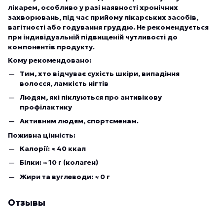
лікарем, особливо у разі наявності хронічних
захворювань, під час прийому лікарських засобів,
вагітності або годування груддю. Не рекомендується
при індивідуальній підвищеній чутливості до
компонентів продукту.
Кому рекомендовано:
Тим, хто відчуває сухість шкіри, випадіння
волосся, ламкість нігтів
Людям, які піклуються про антивікову
профілактику
Активним людям, спортсменам.
Поживна цінність:
Калорії: ≈ 40 ккал
Білки: ≈ 10 г (колаген)
Жири та вуглеводи: ≈ 0 г
Отзывы