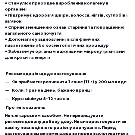
• Стимулює природне вироблення колагену в
організмі
• Підтримує здоров’я шкіри, волосся, нігтів, суглобів і
зв’язок
• Сприяє зменшенню ознак старіння та покращенню
загального самопочуття
• Допомагає у відновленні після фізичних
навантажень або косметологічних процедур
• Забезпечує організм важливими мікронутрієнтами
для краси та енергії
Рекомендація щодо застосування:
Як приймати: розчинити 1 саше (11 г) у 200 мл води
Коли: 1 раз на день, бажано вранці
Курс: мінімум 8–12 тижнів
Протипоказання:
Не є лікарським засобом. Не перевищувати
рекомендовану добову дозу. Не використовувати як
заміну повноцінного раціону харчування. Перед
застосуванням рекомендовано проконсультуватися з