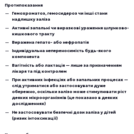
Протипоказання
Гемохроматоз, гемосидероз чи інші стани
надлишку заліза
Активні запальні чи виразкові ураження шлунково-
кишкового тракту
Виражена гепато- або нефропатія
Індивідуальна непереносимість будь-якого
компонента
Вагітність або лактація — лише за призначенням
лікаря та під контролем
При активних інфекціях або запальних процесах —
слід утриматися або застосовувати дуже
обережно, оскільки залізо може стимулювати ріст
деяких мікроорганізмів (це показано в деяких
дослідженнях)
Не застосовувати безпечні дози заліза у дітей
(ризик інтоксикації)