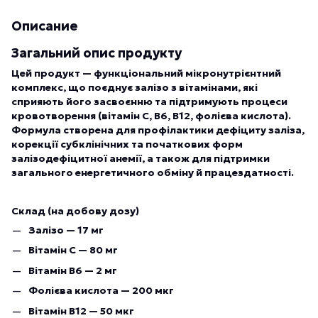
Описание
Загальний опис продукту
Цей продукт — функціональний мікронутрієнтний
комплекс, що поєднує залізо з вітамінами, які
сприяють його засвоєнню та підтримують процеси
кровотворення (вітамін C, B6, B12, фолієва кислота).
Формула створена для профілактики дефіциту заліза,
корекції субклінічних та початкових форм
залізодефіцитної анемії, а також для підтримки
загального енергетичного обміну й працездатності.
Склад (на добову дозу)
Залізо — 17 мг
Вітамін C — 80 мг
Вітамін B6 — 2 мг
Фолієва кислота — 200 мкг
Вітамін B12 — 50 мкг