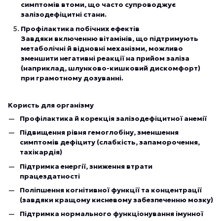
симптомів втоми, що часто супроводжує
залізодефіцитні стани.
Профілактика побічних ефектів
Завдяки включенню вітамінів, що підтримують
метаболічні й відновні механізми, можливо
зменшити негативні реакції на прийом заліза
(наприклад, шлунково-кишковий дискомфорт)
при грамотному дозуванні.
Користь для організму
Профілактика й корекція залізодефіцитної анемії
Підвищення рівня гемоглобіну, зменшення
симптомів дефіциту (слабкість, запаморочення,
тахікардія)
Підтримка енергії, зниження втрати
працездатності
Поліпшення когнітивної функції та концентрації
(завдяки кращому кисневому забезпеченню мозку)
Підтримка нормального функціонування імунної