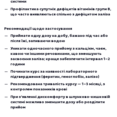
системи
Профілактика супутніх дефіцитів вітамінів групи B,
що часто виявляються спільно з дефіцитом заліза
Рекомендації щодо застосування
Приймати одну дозу на добу, бажано під час або
після їжі, запиваючи водою
Уникати одночасного прийому з кальцієм, чаєм,
кавою чи іншими речовинами, що зменшують
засвоєння заліза; краще забезпечити інтервал 1–2
години
Починати курс за наявності лабораторного
підтвердження (феритин, гемоглобін, залізо)
Рекомендована тривалість курсу — 1–3 місяці, з
контролем показників крові
При з’явленні дискомфорту в шлунково-кишковій
системі можливо зменшити дозу або розділити
прийом