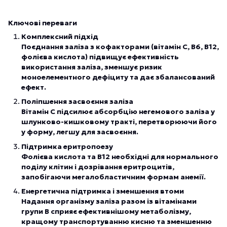
Ключові переваги
Комплексний підхід
Поєднання заліза з кофакторами (вітамін C, B6, B12,
фолієва кислота) підвищує ефективність
використання заліза, зменшує ризик
моноелементного дефіциту та дає збалансований
ефект.
Поліпшення засвоєння заліза
Вітамін C підсилює абсорбцію негемового заліза у
шлунково-кишковому тракті, перетворюючи його
у форму, легшу для засвоєння.
Підтримка еритропоезу
Фолієва кислота та B12 необхідні для нормального
поділу клітин і дозрівання еритроцитів,
запобігаючи мегалобластичним формам анемії.
Енергетична підтримка і зменшення втоми
Надання організму заліза разом із вітамінами
групи В сприяє ефективнішому метаболізму,
кращому транспортуванню кисню та зменшенню