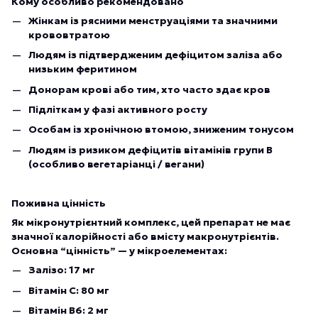
Кому особливо рекомендовано
Жінкам із рясними менструаціями та значними
крововтратою
Людям із підтвердженим дефіцитом заліза або
низьким феритином
Донорам крові або тим, хто часто здає кров
Підліткам у фазі активного росту
Особам із хронічною втомою, зниженим тонусом
Людям із ризиком дефіцитів вітамінів групи В
(особливо вегетаріанці / вегани)
Поживна цінність
Як мікронутрієнтний комплекс, цей препарат не має
значної калорійності або вмісту макронутрієнтів.
Основна “цінність” — у мікроелементах:
Залізо: 17 мг
Вітамін C: 80 мг
Вітамін B6: 2 мг