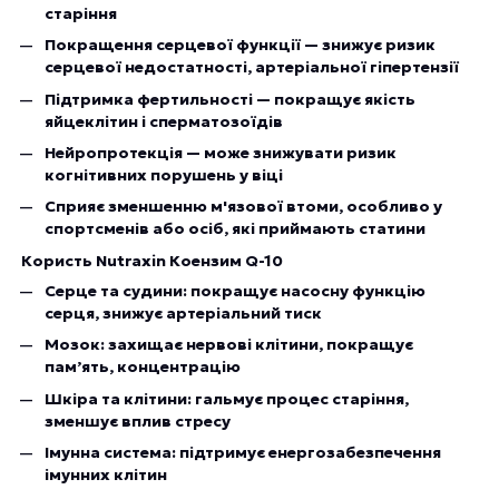
старіння
Покращення серцевої функції — знижує ризик
серцевої недостатності, артеріальної гіпертензії
Підтримка фертильності — покращує якість
яйцеклітин і сперматозоїдів
Нейропротекція — може знижувати ризик
когнітивних порушень у віці
Сприяє зменшенню м'язової втоми, особливо у
спортсменів або осіб, які приймають статини
Користь Nutraxin Коензим Q-10
Серце та судини: покращує насосну функцію
серця, знижує артеріальний тиск
Мозок: захищає нервові клітини, покращує
пам’ять, концентрацію
Шкіра та клітини: гальмує процес старіння,
зменшує вплив стресу
Імунна система: підтримує енергозабезпечення
імунних клітин