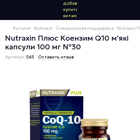
Каталог
Nutraxin
Специальная поддержка
Nutraxin 
Nutraxin Плюс Коензим Q10 м’які
капсули 100 мг №30
Артикул:
565
Оставить отзыв