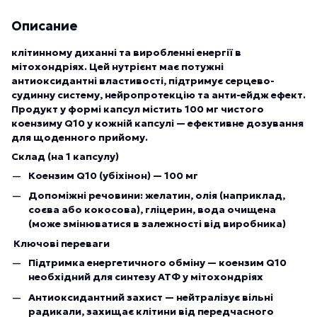
Описание
клітинному диханні та виробленні енергії в
мітохондріях. Цей нутрієнт має потужні
антиоксидантні властивості, підтримує серцево-
судинну систему, нейропротекцію та анти-ейдж ефект.
Продукт у формі капсул містить 100 мг чистого
коензиму Q10 у кожній капсулі — ефективне дозування
для щоденного прийому.
Склад (на 1 капсулу)
Коензим Q10 (убіхінон) — 100 мг
Допоміжні речовини: желатин, олія (наприклад,
соєва або кокосова), гліцерин, вода очищена
(може змінюватися в залежності від виробника)
Ключові переваги
Підтримка енергетичного обміну — коензим Q10
необхідний для синтезу АТФ у мітохондріях
Антиоксидантний захист — нейтралізує вільні
радикали, захищає клітини від передчасного