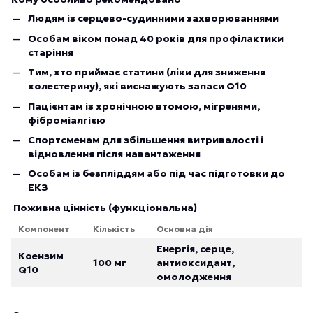
Людям із серцево-судинними захворюваннями
Особам віком понад 40 років для профілактики
старіння
Тим, хто приймає статини (ліки для зниження
холестерину), які виснажують запаси Q10
Пацієнтам із хронічною втомою, мігренями,
фіброміалгією
Спортсменам для збільшення витривалості і
відновлення після навантаження
Особам із безпліддям або під час підготовки до
ЕКЗ
Поживна цінність (функціональна)
Компонент
Кількість
Основна дія
Енергія, серце,
Коензим
100 мг
антиоксидант,
Q10
омолодження