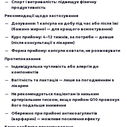
Спорт і витривалість: підвищує фізичну
продуктивність
Рекомендації щодо застосування
Дозування: 1 капсула на добу під час або після їжі
(бажано жирної — для кращого всмоктування)
Курс прийому: 4–12 тижнів, за потреби — довше
(після консультації з лікарем)
Форма прийому: капсули ковтати, не розжовувати
Протипоказання
Індивідуальна чутливість або алергія до
компонентів
Вагітність та лактація — лише за погодженням з
лікарем
Не рекомендується пацієнтам із низьким
артеріальним тиском, якщо прийом Q10 провокує
його подальше зниження
Обережно при прийомі антикоагулянтів
(варфарин) — можливе посилення ефекту
Кому особливо рекомендовано