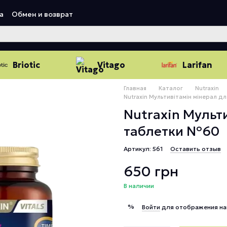
а
Обмен и возврат
Briotic
Vitago
Larifan
Главная
Каталог
Nutraxin
Nutraxin Мультивітамін мінерал д
Nutraxin Мульт
таблетки №60
Артикул: 561
Оставить отзыв
650 грн
В наличии
%
Войти
для отображения на