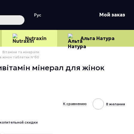
Мой заказ
Рус
Nutraxin
Альта Натура
Вітаміни та мінерали
ля жінок таблетки №60
ивітамін мінерал для жінок
К сравнению
В желания
копительной скидки