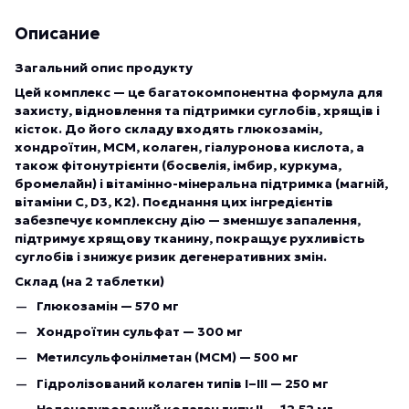
Описание
Загальний опис продукту
Цей комплекс — це багатокомпонентна формула для
захисту, відновлення та підтримки суглобів, хрящів і
кісток. До його складу входять глюкозамін,
хондроїтин, МСМ, колаген, гіалуронова кислота, а
також фітонутрієнти (босвелія, імбир, куркума,
бромелайн) і вітамінно-мінеральна підтримка (магній,
вітаміни С, D3, К2). Поєднання цих інгредієнтів
забезпечує комплексну дію — зменшує запалення,
підтримує хрящову тканину, покращує рухливість
суглобів і знижує ризик дегенеративних змін.
Склад (на 2 таблетки)
Глюкозамін — 570 мг
Хондроїтин сульфат — 300 мг
Метилсульфонілметан (МСМ) — 500 мг
Гідролізований колаген типів I–III — 250 мг