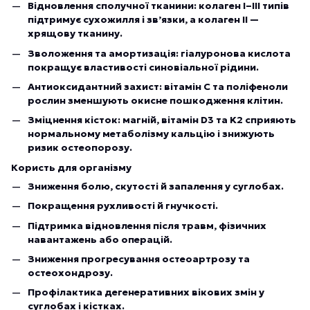
Відновлення сполучної тканини: колаген I–III типів
підтримує сухожилля і зв’язки, а колаген II —
хрящову тканину.
Зволоження та амортизація: гіалуронова кислота
покращує властивості синовіальної рідини.
Антиоксидантний захист: вітамін C та поліфеноли
рослин зменшують окисне пошкодження клітин.
Зміцнення кісток: магній, вітамін D3 та K2 сприяють
нормальному метаболізму кальцію і знижують
ризик остеопорозу.
Користь для організму
Зниження болю, скутості й запалення у суглобах.
Покращення рухливості й гнучкості.
Підтримка відновлення після травм, фізичних
навантажень або операцій.
Зниження прогресування остеоартрозу та
остеохондрозу.
Профілактика дегенеративних вікових змін у
суглобах і кістках.