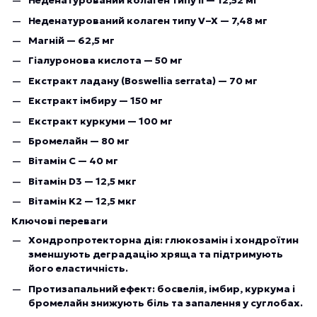
Неденатурований колаген типу II — 12,52 мг
Неденатурований колаген типу V–X — 7,48 мг
Магній — 62,5 мг
Гіалуронова кислота — 50 мг
Екстракт ладану (Boswellia serrata) — 70 мг
Екстракт імбиру — 150 мг
Екстракт куркуми — 100 мг
Бромелайн — 80 мг
Вітамін C — 40 мг
Вітамін D3 — 12,5 мкг
Вітамін K2 — 12,5 мкг
Ключові переваги
Хондропротекторна дія: глюкозамін і хондроїтин
зменшують деградацію хряща та підтримують
його еластичність.
Протизапальний ефект: босвелія, імбир, куркума і
бромелайн знижують біль та запалення у суглобах.