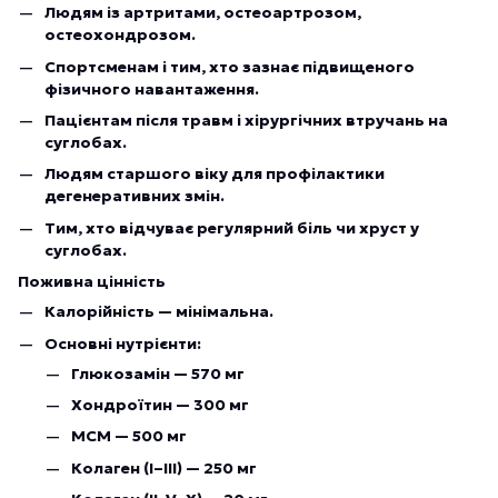
Людям із артритами, остеоартрозом,
остеохондрозом.
Спортсменам і тим, хто зазнає підвищеного
фізичного навантаження.
Пацієнтам після травм і хірургічних втручань на
суглобах.
Людям старшого віку для профілактики
дегенеративних змін.
Тим, хто відчуває регулярний біль чи хруст у
суглобах.
Поживна цінність
Калорійність — мінімальна.
Основні нутрієнти:
Глюкозамін — 570 мг
Хондроїтин — 300 мг
МСМ — 500 мг
Колаген (I–III) — 250 мг