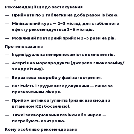
Рекомендації щодо застосування
Приймати по 2 таблетки на добу разом із їжею.
Мінімальний курс — 2–3 місяці, для стабільного
ефекту рекомендується 3–6 місяців.
Можливий повторний прийом 2–3 рази на рік.
Протипоказання
Індивідуальна непереносимість компонентів.
Алергія на морепродукти (джерело глюкозаміну/
хондроїтину).
Виразкова хвороба у фазі загострення.
Вагітність і грудне вигодовування — лише за
призначенням лікаря.
Прийом антикоагулянтів (ризик взаємодії з
вітаміном К2 і босвелією).
Тяжкі захворювання печінки або нирок —
потребують контролю.
Кому особливо рекомендовано