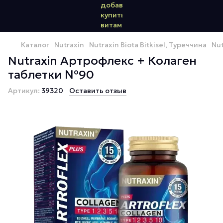
Каталог
Nutraxin
Nutraxin Biota Bitkisel, Туреччина
Nu
Nutraxin Артрофлекс + Колаген
таблетки №90
Артикул:
39320
Оставить отзыв