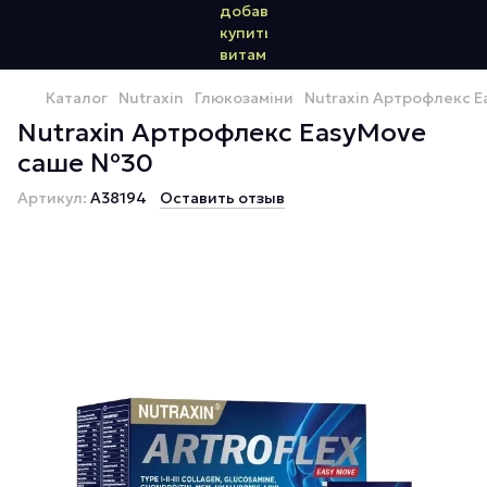
Каталог
Nutraxin
Глюкозаміни
Nutraxin Артрофлекс 
Nutraxin Артрофлекс EasyMove
саше №30
Артикул:
А38194
Оставить отзыв