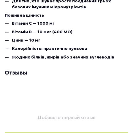
Для тих, хто шукає просте поєднання трьох
базових імунних мікронутрієнтів
Поживна цінність
Вітамін С — 1000 мг
Вітамін D — 10 мкг (400 МО)
Цинк — 10 мг
Калорійність: практично нульова
Жодних білків, жирів або значних вуглеводів
Отзывы
Добавьте первый отзыв