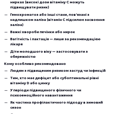
нирках (високі дози вітаміну С можуть
підвищувати ризик)
Гемохроматоз або інші стани, пов’язані з
надлишком заліза (вітамін С підсилює засвоєння
заліза)
Важкі хвороби печінки або нирок
Вагітність і лактація — лише за рекомендацією
лікаря
Діти молодшого віку — застосовувати з
обережністю
Кому особливо рекомендовано
Людям з підвищеним ризиком застуд чи інфекцій
Тим, хто має дефіцит або субоптимальні рівні
вітаміну D або цинку
У періоди підвищеного фізичного чи
психоемоційного навантаження
Як частина профілактичного підходу в зимовий
сезон