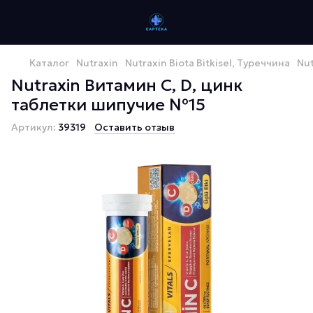
Каталог
Nutraxin
Nutraxin Biota Bitkisel, Туреччина
Nu
Nutraxin Витамин С, D, цинк
таблетки шипучие №15
Артикул:
39319
Оставить отзыв