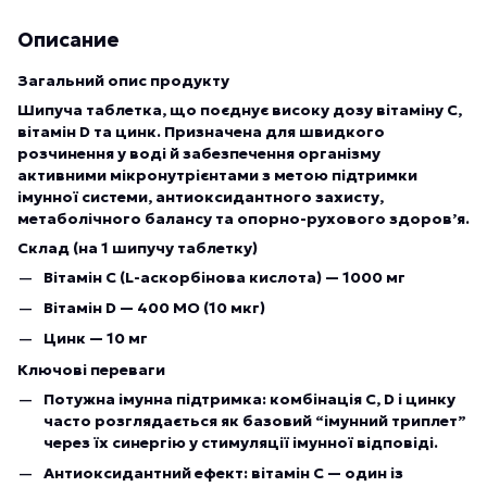
Описание
Загальний опис продукту
Шипуча таблетка, що поєднує високу дозу вітаміну С,
вітамін D та цинк. Призначена для швидкого
розчинення у воді й забезпечення організму
активними мікронутрієнтами з метою підтримки
імунної системи, антиоксидантного захисту,
метаболічного балансу та опорно-рухового здоров’я.
Склад (на 1 шипучу таблетку)
Вітамін С (L-аскорбінова кислота) — 1000 мг
Вітамін D — 400 МО (10 мкг)
Цинк — 10 мг
Ключові переваги
Потужна імунна підтримка: комбінація C, D і цинку
часто розглядається як базовий “імунний триплет”
через їх синергію у стимуляції імунної відповіді.
Антиоксидантний ефект: вітамін С — один із