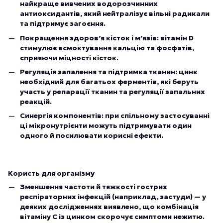
найкраще вивчених водорозчинних
антиоксидантів, який нейтралізує вільні радикали
та підтримує загоєння.
Покращення здоров’я кісток і м’язів: вітамін D
стимулює всмоктування кальцію та фосфатів,
сприяючи міцності кісток.
Регуляція запалення та підтримка тканин: цинк
необхідний для багатьох ферментів, які беруть
участь у репарації тканин та регуляції запальних
реакцій.
Синергія компонентів: при спільному застосуванні
ці мікронутрієнти можуть підтримувати один
одного й посилювати корисні ефекти.
Користь для організму
Зменшення частоти й тяжкості гострих
респіраторних інфекцій (наприклад, застуди) — у
деяких дослідженнях виявлено, що комбінація
вітаміну C із цинком скорочує симптоми нежитю.