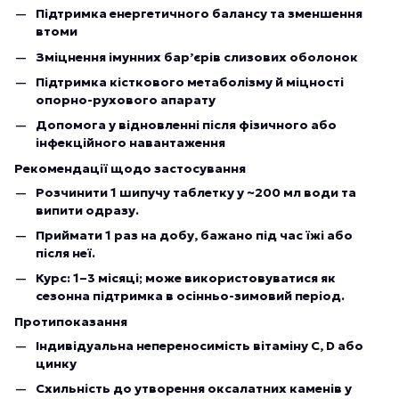
Підтримка енергетичного балансу та зменшення
втоми
Зміцнення імунних бар’єрів слизових оболонок
Підтримка кісткового метаболізму й міцності
опорно-рухового апарату
Допомога у відновленні після фізичного або
інфекційного навантаження
Рекомендації щодо застосування
Розчинити 1 шипучу таблетку у ~200 мл води та
випити одразу.
Приймати 1 раз на добу, бажано під час їжі або
після неї.
Курс: 1–3 місяці; може використовуватися як
сезонна підтримка в осінньо-зимовий період.
Протипоказання
Індивідуальна непереносимість вітаміну С, D або
цинку
Схильність до утворення оксалатних каменів у