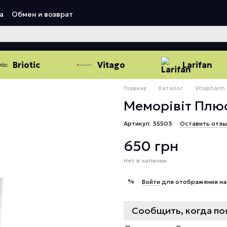
а
Обмен и возврат
Briotic
Vitago
Larifan
Главная
Каталог
Vitapharm
Меморівіт Плю
Артикул: 35503
Оставить отзы
650 грн
Нет в наличии
%
Войти
для отображения на
Сообщить, когда по