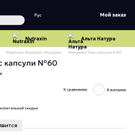
Мой заказ
Рус
Nutraxin
Альта Натура
Vitapharm Vitapharm, Молдова
Меморівіт Плюс капсули №60
с капсули №60
в
К сравнению
В желания
копительной скидки
явится