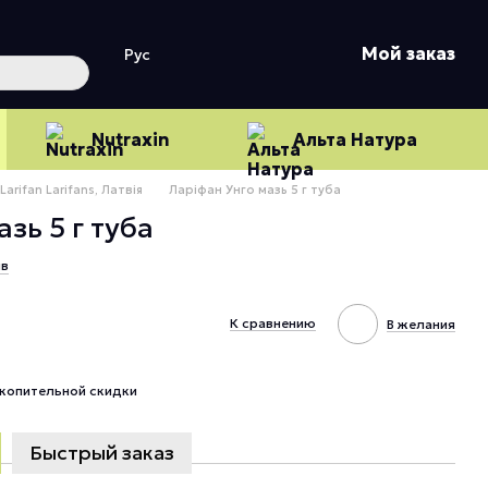
Мой заказ
Рус
Nutraxin
Альта Натура
Larifan Larifans, Латвія
Ларіфан Унго мазь 5 г туба
зь 5 г туба
ыв
К сравнению
В желания
копительной скидки
Быстрый заказ