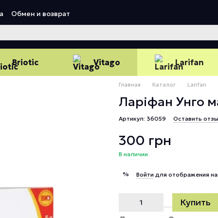
а
Обмен и возврат
Briotic
Vitago
Larifan
Главная
Каталог
Larifan
Ларіфан Унго ма
Артикул: 36059
Оставить отз
300 грн
В наличии
%
Войти
для отображения на
Купить