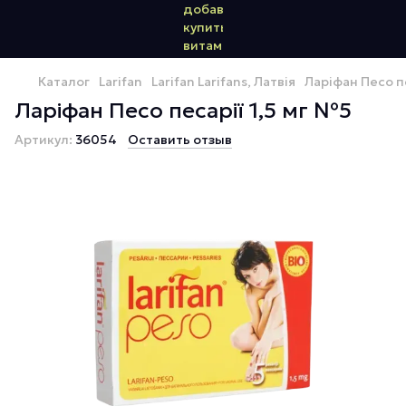
Каталог
Larifan
Larifan Larifans, Латвія
Ларіфан Песо пе
Ларіфан Песо песарії 1,5 мг №5
Артикул:
36054
Оставить отзыв