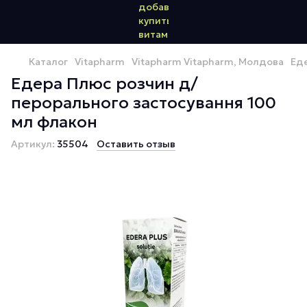
Каталог
Vitapharm
Vitapharm Vitapharm, Молдова
Еде
Едера Плюс розчин д/
перорального застосування 100
мл флакон
Артикул:
35504
Оставить отзыв