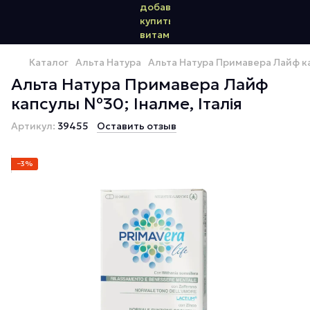
Каталог
Альта Натура
Альта Натура Примавера Лайф ка
Альта Натура Примавера Лайф
капсулы №30; Іналме, Італія
Артикул:
39455
Оставить отзыв
−3%