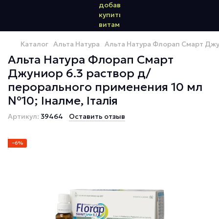
Каталог
Альта Натура
Альта Натура Флорап Смарт Джун
Альта Натура Флорап Смарт
Джуниор 6.3 раствор д/
перорального применения 10 мл
№10; Іналме, Італія
Артикул:
39464
Оставить отзыв
−6%