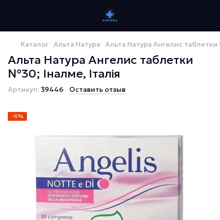
Каталог
Альта Натура
Альта Натура Ангелис таблетки 
Альта Натура Ангелис таблетки
№30; Іналме, Італія
Артикул:
39446
Оставить отзыв
−5%