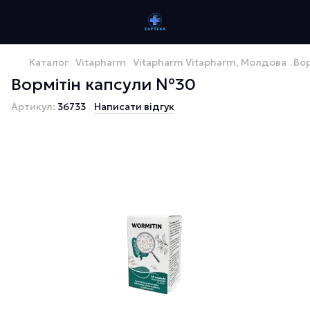
Каталог
Vitapharm
Vitapharm Vitapharm, Молдова
Во
Вормітін капсули №30
Артикул:
36733
Написати відгук