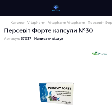
Каталог
Vitapharm
Vitapharm Vitapharm
Персевіт Фо
Персевіт Форте капсули №30
Артикул:
37037
Написати відгук