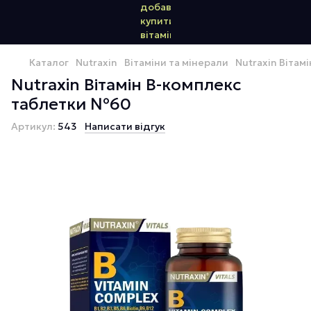
Каталог
Nutraxin
Вітаміни та мінерали
Nutraxin Віта
Nutraxin Вітамін В-комплекс
таблетки №60
Артикул:
543
Написати відгук