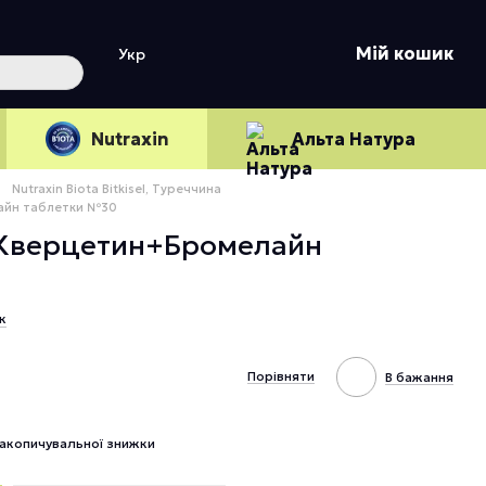
Мій кошик
Укр
Nutraxin
Альта Натура
Nutraxin Biota Bitkisel, Туреччина
айн таблетки №30
 Кверцетин+Бромелайн
к
Порівняти
В бажання
акопичувальної знижки