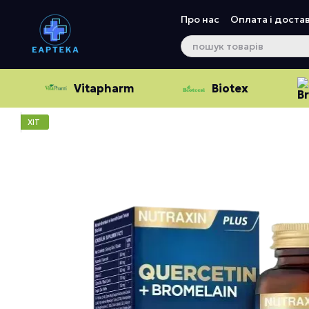
Перейти до основного контенту
Про нас
Оплата і доста
Vitapharm
Biotex
ХІТ