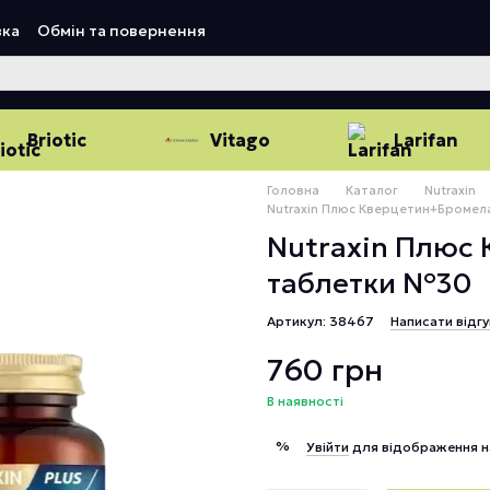
вка
Обмін та повернення
Briotic
Vitago
Larifan
Головна
Каталог
Nutraxin
Nutraxin Плюс Кверцетин+Бромел
Nutraxin Плюс
таблетки №30
Артикул: 38467
Написати відгу
760 грн
В наявності
%
Увійти
для відображення н