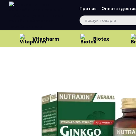
Перейти до основного контенту
Про нас
Оплата і доста
Vitapharm
Biotex