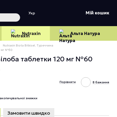
Мій кошик
Укр
Nutraxin
Альта Натура
Nutraxin Biota Bitkisel, Туреччина
0 мг №60
 Білоба таблетки 120 мг №60
к
Порівняти
В бажання
акопичувальної знижки
Замовити швидко