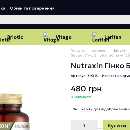
вка
Обмін та повернення
Briotic
Vitago
Larifan
Головна
Каталог
Nutraxin
Nutraxin Гінко Білоба таблетки 12
Nutraxin Гінко
Артикул: 39315
Написати відгу
480 грн
В наявності
%
Увійти
для відображення н
Купити