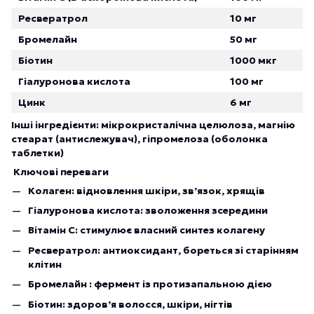
Ресвератрол
10 мг
Бромелайн
50 мг
Біотин
1000 мкг
Гіалуронова кислота
100 мг
Цинк
6 мг
Інші інгредієнти: мікрокристалічна целюлоза, магнію
стеарат (антислежувач), гіпромелоза (оболонка
таблетки)
Ключові переваги
Колаген: відновлення шкіри, зв’язок, хрящів
Гіалуронова кислота: зволоження зсередини
Вітамін C: стимулює власний синтез колагену
Ресвератрол: антиоксидант, бореться зі старінням
клітин
Бромелайн : фермент із протизапальною дією
Біотин: здоров’я волосся, шкіри, нігтів