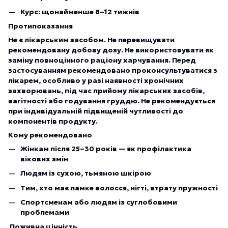
Курс: щонайменше 8–12 тижнів
Протипоказання
Не є лікарським засобом. Не перевищувати
рекомендовану добову дозу. Не використовувати як
заміну повноцінного раціону харчування. Перед
застосуванням рекомендовано проконсультуватися з
лікарем, особливо у разі наявності хронічних
захворювань, під час прийому лікарських засобів,
вагітності або годування груддю. Не рекомендується
при індивідуальній підвищеній чутливості до
компонентів продукту.
Кому рекомендовано
Жінкам після 25–30 років — як профілактика
вікових змін
Людям із сухою, тьмяною шкірою
Тим, хто має ламке волосся, нігті, втрату пружності
Спортсменам або людям із суглобовими
проблемами
Поживна цінність