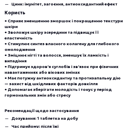
Цинк: імунітет, загоєння, антиоксидантний ефект
Користь
• Сприяє зменшенню зморшок і покращенню текстури
шкіри
• Зволожує шкіру зсередини та підвищує її
еластичність
• Стимулює синтез власного колагену для глибокого
омолодження
• Зміцнює нігті та волосся, зменшує їх ламкість і
випадіння
• Підтримує здоров’я суглобів і зв’язок при фізичних
навантаженнях або вікових змінах
• Має потужну антиоксидантну та протизапальну дію
— захист від шкідливих факторів довкілля
• Допомагає зберігати молодість і тонус у період
гормональних змін або стресу
Рекомендації щодо застосування
Дозування: 1 таблетка на добу
Час прийому: після їжі