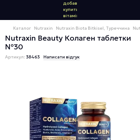
Каталог
Nutraxin
Nutraxin Biota Bitkisel, Туреччина
Nu
Nutraxin Beauty Колаген таблетки
№30
Артикул:
38463
Написати відгук