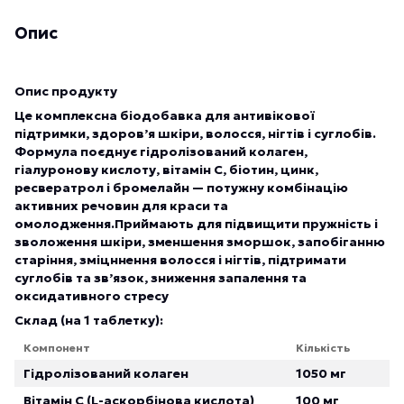
Опис
Опис продукту
Це комплексна біодобавка для антивікової
підтримки, здоров’я шкіри, волосся, нігтів і суглобів.
Формула поєднує гідролізований колаген,
гіалуронову кислоту, вітамін C, біотин, цинк,
ресвератрол і бромелайн — потужну комбінацію
активних речовин для краси та
омолодження.Приймають для підвищити пружність і
зволоження шкіри, зменшення зморшок, запобіганню
старіння, зміцннення волосся і нігтів, підтримати
суглобів та зв’язок, зниження запалення та
оксидативного стресу
Склад (на 1 таблетку):
Компонент
Кількість
Гідролізований колаген
1050 мг
Вітамін C (L-аскорбінова кислота)
100 мг