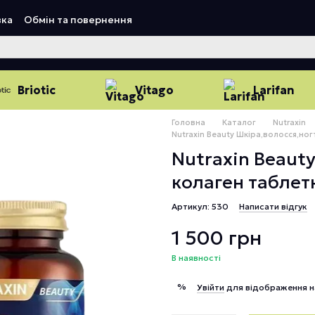
вка
Обмін та повернення
Briotic
Vitago
Larifan
Головна
Каталог
Nutraxin
Nutraxin Beauty Шкіра,волосся,но
Nutraxin Beaut
колаген табле
Артикул: 530
Написати відгук
1 500 грн
В наявності
%
Увійти
для відображення н