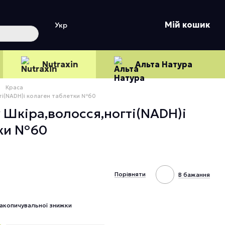
Мій кошик
Укр
Nutraxin
Альта Натура
Краса
гті(NADH)і колаген таблетки №60
y Шкіра,волосся,ногті(NADH)і
тки №60
Порівняти
В бажання
акопичувальної знижки