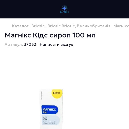
Каталог
Briotic
Briotic Briotic, Великобританія
Магнікс
Магнікс Кідс сироп 100 мл
Артикул:
37032
Написати відгук